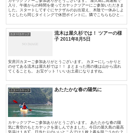
カヤックツアーご参加ありがとうございます。 屋久島に高速船で
入り、午後からの時間を使ってカヤックツアーにご参加いただきま
した。スタートしてすぐにヤクザルのお出迎え、木陰で一休みしよ
うとしたら同じタイミングで休憩ポイントに。隣でこちらもひと...
流木は屋久杉では！ ツアーの様
カヌー/カヤック
子 2011年8月5日
安房川カヌーご参加ありがとうございます。 カヌーにしっかりと
のせてある流木は屋久杉では！！ まとまった雨の後は山から流れ
てくることも。 お宝ゲット！いいお土産になりますね。
あたたかな春の陽気に
カヌー/カヤック
カヤックツアーご参加ありがとうございます。 あたたかな春の陽
気に青空のもとカヤックを楽しんできました。今日の屋久島の最高
気温は１８℃。日当たりのいいところでは１枚上着を脱ごうかな？