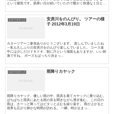
という陽気です。肌寒い日が続いていたので暖かく快適な１日と...
安房川をのんびり。 ツアーの様
カヌー/カヤック
子 2012年3月19日
カヌーツアーご参加ありがとうございます。 楽しんでいましたね
～私も久しぶりの安房川をのんびり楽しんでいました。 コース途
中には少しだけドキドキ、額に汗という場面もありますが、いい刺
激ですね。 ポーズもばっちり決まっ...
雨降りカヤック
カヌー/カヤック
雨降りカヤック。優しい雨の中、雨具を着てカヤックに乗り込む。
ぱちぱちと雨具にあたる雨の音を聞きながら漕ぎ進む。 この日の
雨は、さーっと降ってはピタッと止むを繰り返す。 雨が上がると
視界も広がり静かな時間が訪れる。 一瞬、時が止まっ...