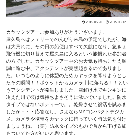
2015.05.20
2015.03.12
カヤックツアーご参加ありがとうございます。
屋久島へはフェリーでのんびり来島の予定でしたが、海
は大荒れに、その日の船便はすべて欠航になり、急きょ
飛行機に切り替えて屋久島に入るという旅慣れた参加者
の方でした。カヤックツアー中のお天気も持ちこたえ順
調に進む中、アクシデントが突然起きるのでありまし
た。いつものように休憩のためカヤックを降りようとし
たその瞬間！！ポケットからカメラ 川に落ちる！！とい
うアクシデントが発生しました。雪解け水でキンキンに
冷えた川で彼は気持ちよさそうに泳いでいました。防水
タイプではないボディーで。。乾燥させて復活を試みま
したが・・・応答なし。さよならMYコンパクトデジカ
メ。カメラや携帯をカヤックに持っていく時は気を付け
ましょうね。（笑）防水タイプのもので首から下げる紐
もついてた方がいいと思います。