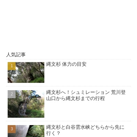
人気記事
縄文杉 体力の目安
縄文杉へ！シュミレーション 荒川登
山口から縄文杉までの行程
縄文杉と白谷雲水峡どちらから先に
行く？