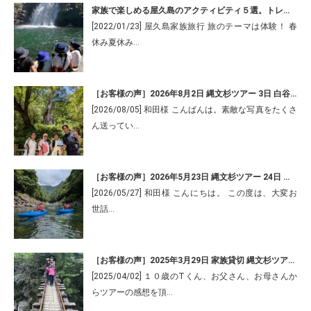
家族で楽しめる屋久島のアクティビティ５選。トレッキングやカヤックは家族貸切ツアーがお得です！
[2022/01/23] 屋久島家族旅行 旅のテーマは体験！ 春
休み夏休み…
［お客様の声］2026年8月2日 縄文杉ツアー 3日 白谷雲水峡＆カヤックツアー/K様より
[2026/08/05] 和田様 こんばんは。素敵な写真をたくさ
ん送ってい…
［お客様の声］2026年5月23日 縄文杉ツアー 24日 カヤックツアー/Z様より
[2026/05/27] 和田様 こんにちは。 この度は、大変お
世話…
［お客様の声］2025年3月29日 家族貸切 縄文杉ツアー/T様より
[2025/04/02] １０歳のTくん、お父さん、お母さんか
らツアーの感想を頂…