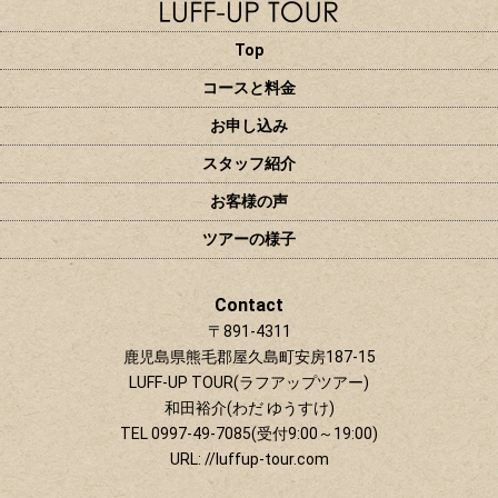
◯白谷雲水峡 太鼓岩(空き3名 宮之浦～
10/18(日)
安房地区送迎可)
Top
×受付終了
コースと料金
10/19(月)
△ツアー要問合せ
10/20(火)
△ツアー要問合せ
お申し込み
◇貸切ツアー(縄文杉ツアー)
10/21(水)
スタッフ紹介
×受付終了
10/22(木)
×縄文杉
お客様の声
△ツアー要問合せ
◇貸切ツアー(縄文杉ツアー)
ツアーの様子
10/23(金)
×受付終了
◇貸切ツアー(半日白谷雲水峡ツアー)
10/24(土)
Contact
×受付終了
〒891-4311
◇貸切ツアー(縄文杉ツアー)
10/25(日)
鹿児島県熊毛郡屋久島町安房187-15
×受付終了
LUFF-UP TOUR(ラフアップツアー)
◇貸切ツアー(白谷雲水峡ツアー)
10/26(月)
和田裕介(わだ ゆうすけ)
×受付終了
TEL 0997-49-7085(受付9:00～19:00)
10/27(火)
×縄文杉
△ツアー要問合せ
URL: //luffup-tour.com
10/28(水)
△ツアー要問合せ