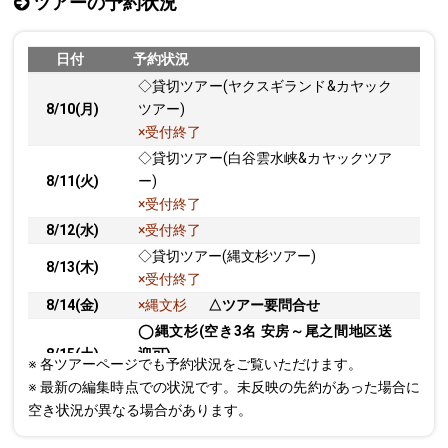
ツアーの予約状況
日付
予約状況
◇貸切ツアー(ヤクスギランド&カヤック
8/10(月)
ツアー)
×受付終了
◇貸切ツアー(白谷雲水峡&カヤックツア
8/11(火)
ー)
×受付終了
8/12(水)
×受付終了
◇貸切ツアー(縄文杉ツアー)
8/13(木)
×受付終了
8/14(金)
×縄文杉
△ツアー要問合せ
◯縄文杉(空き3名 安房～尾之間地区送
8/15(土)
迎可)
※ 各ツアーページでも予約状況をご覧いただけます。
△ツアー要問合せ
※ 最新の編集時点での状況です。未反映の先約があった場合に
8/16(日)
×縄文杉
△ツアー要問合せ
空き状況が異なる場合があります。
8/17(月)
△ツアー要問合せ