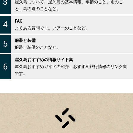
3
10/4(日)
◯全ツアー受付可
屋久島について、屋久島の基本情報。季節のこと、雨のこ
10/5(月)
◯全ツアー受付可
と、島の道のことなど。
10/6(火)
◯全ツアー受付可
FAQ
4
10/7(水)
◯全ツアー受付可
よくある質問です。ツアーのことなど。
10/8(木)
◯全ツアー受付可
10/9(金)
×カヤック(修学旅行)
×受付終了
服装と装備
5
10/10(土)
△ツアー要問合せ
服装、装備のことなど。
10/11(日)
△ツアー要問合せ
屋久島おすすめの情報サイト集
10/12(月)
△ツアー要問合せ
6
屋久島おすすめガイドの紹介、おすすめ旅行情報のリンク集
10/13(火)
△ツアー要問合せ
です。
10/14(水)
△ツアー要問合せ
10/15(木)
△ツアー要問合せ
◯西部林道＆カヤック(空き4名 宮之浦
10/16(金)
～安房地区送迎可)
△ツアー要問合せ
◯ヤクスギランド 半日(AM空き4名 安房
10/17(土)
地区送迎可)
△ツアー要問合せ