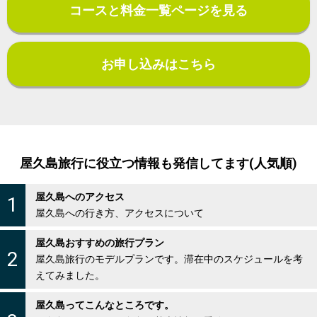
9/18(金)
△ツアー要問合せ
コースと料金一覧ページを見る
9/19(土)
△ツアー要問合せ
9/20(日)
△ツアー要問合せ
9/21(月)
×縄文杉
△ツアー要問合せ
お申し込みはこちら
◇貸切ツアー(縄文杉ツアー)
9/22(火)
×受付終了
9/23(水)
△ツアー要問合せ
9/24(木)
◯全ツアー受付可
9/25(金)
◯全ツアー受付可
屋久島旅行に役立つ情報も発信してます(人気順)
9/26(土)
◯全ツアー受付可
9/27(日)
◯全ツアー受付可
屋久島へのアクセス
1
9/28(月)
◯全ツアー受付可
屋久島への行き方、アクセスについて
9/29(火)
◯全ツアー受付可
屋久島おすすめの旅行プラン
9/30(水)
◯全ツアー受付可
2
屋久島旅行のモデルプランです。滞在中のスケジュールを考
10/1(木)
◯全ツアー受付可
えてみました。
10/2(金)
◯全ツアー受付可
10/3(土)
◯全ツアー受付可
屋久島ってこんなところです。