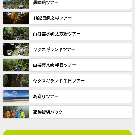
黒味岳ツアー
9/3(木)
◯全ツアー受付可
9/4(金)
◯全ツアー受付可
1泊2日縄文杉ツアー
9/5(土)
◯全ツアー受付可
9/6(日)
◯全ツアー受付可
白谷雲水峡 太鼓岩ツアー
9/7(月)
◯全ツアー受付可
9/8(火)
◯全ツアー受付可
ヤクスギランドツアー
9/9(水)
◯全ツアー受付可
9/10(木)
◯全ツアー受付可
白谷雲水峡 半日ツアー
9/11(金)
◯全ツアー受付可
◯縄文杉(空き3名 安房～尾之間地区送
ヤクスギランド 半日ツアー
9/12(土)
迎可)
△ツアー要問合せ
島巡りツアー
9/13(日)
◯全ツアー受付可
9/14(月)
◯全ツアー受付可
家族貸切パック
9/15(火)
◯全ツアー受付可
9/16(水)
◯全ツアー受付可
9/17(木)
◯全ツアー受付可