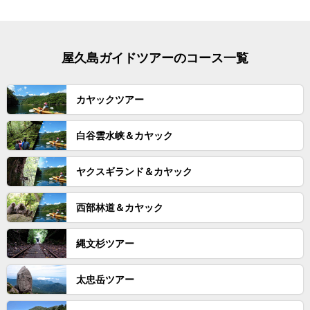
8/18(火)
△ツアー要問合せ
8/19(水)
△ツアー要問合せ
◯カヤック(AM空き3名 宮之浦～安房地
屋久島ガイドツアーのコース一覧
8/20(木)
区送迎可)
△ツアー要問合せ
8/21(金)
△ツアー要問合せ
カヤックツアー
8/22(土)
△ツアー要問合せ
8/23(日)
△ツアー要問合せ
白谷雲水峡＆カヤック
8/24(月)
△ツアー要問合せ
8/25(火)
△ツアー要問合せ
ヤクスギランド＆カヤック
8/26(水)
△ツアー要問合せ
8/27(木)
△ツアー要問合せ
西部林道＆カヤック
8/28(金)
△ツアー要問合せ
8/29(土)
△ツアー要問合せ
縄文杉ツアー
8/30(日)
△ツアー要問合せ
8/31(月)
△ツアー要問合せ
太忠岳ツアー
9/1(火)
◯全ツアー受付可
9/2(水)
◯全ツアー受付可