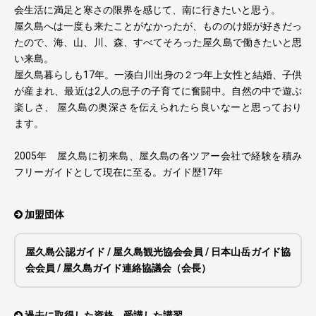
会生活に満足と寒さの限界を感じて、南に行きたいと思う。
屋久島へは一度も来たことがなかったが、もののけ姫が好きだっ
たので、海、山、川、森、すべてそろった屋久島で働きたいと思
い来島。
屋久島暮らしも17年。一湊白川出身の２つ年上女性と結婚、子供
が産まれ、最近は2人の息子の子育てに奮闘中。自然の中で遊ぶ
楽しさ、 屋久島の奥深さを伝えられたら良いなーと思っており
ます。
2005年 屋久島に初来島、屋久島の各ツアー会社で経験を積み
フリーガイドとして現在に至る。ガイド歴17年
加盟団体
屋久島公認ガイド / 屋久島観光協会会員 / 日本山岳ガイド協
会会員 / 屋久島ガイド連絡協議会（会長）
過去に取得した資格、受講した講習