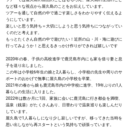
など様々な視点から屋久島のことをお伝えしています。
ツアーを通して自然の中で過ごす楽しさをわかりやすく伝えるよ
うにしています。
楽しいと思う気持ち＝大切にしようと思う気持ちにつながってい
くのだと考えます。
もっとたくさん自然の中で遊びたい！近所の山・川・海に遊びに
行ってみようか！と思えるきっかけ作りができれば嬉しいです
2020年の春、子供の高校進学で鹿児島市内にも家を借り妻と息
子を送り出しました。
この年は小学校6年生の娘と2人暮らし、小学校の先生や周りのサ
ポートのおかげで無事に屋久島の小学校を卒業、
2021年の春から娘も鹿児島市内の中学校に進学、19年ぶりの1人
暮らしの生活に入りました。
2022年は数か月に1回、家族に会いに鹿児島に行き都会を満喫、
温泉（銭湯）がたくさんあり、日替わりで温泉巡りも楽しんだり
しています。
屋久島で1人暮らしになり少し寂しいですが、移ってきた当時を
思い出しながら再スタートという気持ちで頑張っています。