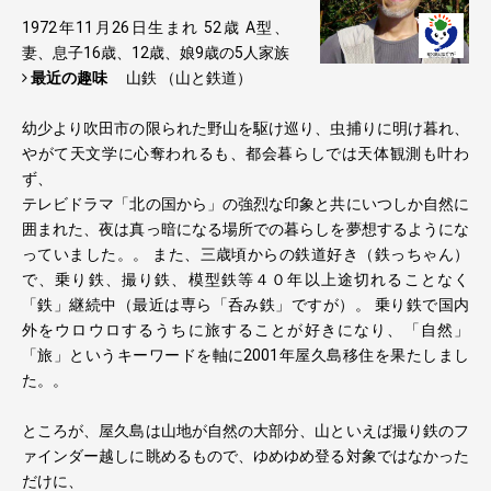
1972年11月26日生まれ 52歳 A型、
妻、息子16歳、12歳、娘9歳の5人家族
最近の趣味
山鉄 （山と鉄道）
幼少より吹田市の限られた野山を駆け巡り、虫捕りに明け暮れ、
やがて天文学に心奪われるも、都会暮らしでは天体観測も叶わ
ず、
テレビドラマ「北の国から」の強烈な印象と共にいつしか自然に
囲まれた、夜は真っ暗になる場所での暮らしを夢想するようにな
っていました。。 また、三歳頃からの鉄道好き（鉄っちゃん）
で、乗り鉄、撮り鉄、模型鉄等４０年以上途切れることなく
「鉄」継続中（最近は専ら「呑み鉄」ですが）。 乗り鉄で国内
外をウロウロするうちに旅することが好きになり、「自然」
「旅」というキーワードを軸に2001年屋久島移住を果たしまし
た。。
ところが、屋久島は山地が自然の大部分、山といえば撮り鉄のフ
ァインダー越しに眺めるもので、ゆめゆめ登る対象ではなかった
だけに、