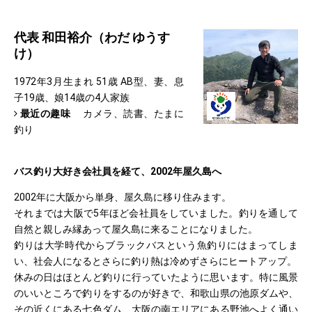
代表 和田裕介（わだ ゆうす
け）
1972年3月生まれ 51歳 AB型、妻、息
子19歳、娘14歳の4人家族
最近の趣味
カメラ、読書、たまに
釣り
バス釣り大好き会社員を経て、2002年屋久島へ
2002年に大阪から単身、屋久島に移り住みます。
それまでは大阪で5年ほど会社員をしていました。釣りを通して
自然と親しみ縁あって屋久島に来ることになりました。
釣りは大学時代からブラックバスという魚釣りにはまってしま
い、社会人になるとさらに釣り熱は冷めずさらにヒートアップ。
休みの日はほとんど釣りに行っていたように思います。特に風景
のいいところで釣りをするのが好きで、和歌山県の池原ダムや、
その近くにある七色ダム、大阪の南エリアにある野池へよく通い