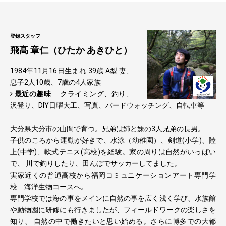
登録スタッフ
飛髙 章仁（ひたか あきひと）
1984年11月16日生まれ 39歳 A型 妻、
息子2人10歳、7歳の4人家族
最近の趣味
クライミング、釣り、
沢登り、DIY日曜大工、写真、バードウォッチング、自転車等
大分県大分市の山間で育つ。兄弟は姉と妹の3人兄弟の長男。
子供のころから運動が好きで、水泳（幼稚園）、剣道(小学)、陸
上(中学)、軟式テニス(高校)を経験。家の周りは自然がいっぱい
で、 川で釣りしたり、田んぼでサッカーしてました。
実家近くの普通高校から福岡コミュニケーションアート専門学
校 海洋生物コースへ。
専門学校では海の事をメインに自然の事を広く浅く学び、水族館
や動物園に研修にも行きましたが、フィールドワークの楽しさを
知り、 自然の中で働きたいと思い始める。さらに博多での大都