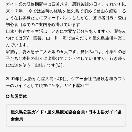
ガイド業の研修期間中は四苦八苦、悪戦苦闘の日々。それでも以
来１７年、 今では当時の経験を屋久島で初めて登山を経験する
ようなお客様たちにフィードバックしながら、旅行者目線・登山
初心者目線でのご案内を心掛けています。
自然と共存する生活は、ときに大変な部分もありますが、暇をみ
つけてはDIY、園芸、山・川・海で遊んだりと屋久島生活を楽し
んでいます。
家族は、妻＆息子二人＆娘の五人です。夏休みには、小学生の息
子たちと本州の山々に出掛けてテント泊していますが、行き帰り
に鉄道を使う「山鉄」です(笑)。
2001年に大阪から屋久島へ移住、ツアー会社で経験を積みフリ
ーのガイドとして現在に至る。ガイド歴21年
加盟団体
屋久島公認ガイド / 屋久島観光協会会員 / 日本山岳ガイド協
会会員