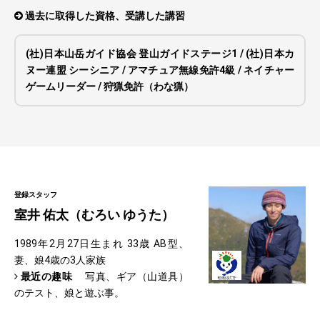
過去に取得した資格、受講した講習
(社)日本山岳ガイド協会 登山ガイドステージ1 / (社)日本カ
ヌー連盟 シーシニア / アマチュア無線免許4級 / ネイチャー
ゲームリーダー / 狩猟免許（わな猟）
登録スタッフ
室井 佑太（むろい ゆうた）
1989年2月27日生まれ 33歳 AB型、
妻、娘4歳の3人家族
最近の趣味
写真、ギア（山道具）
のテスト、娘と遊ぶ事。