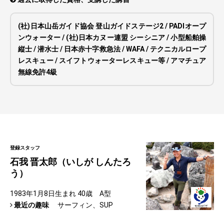
(社)日本山岳ガイド協会 登山ガイドステージ2 / PADIオープ
ンウォーター / (社)日本カヌー連盟 シーシニア / 小型船舶操
縦士 / 潜水士 / 日本赤十字救急法 / WAFA / テクニカルロープ
レスキュー / スイフトウォーターレスキュー等 / アマチュア
無線免許4級
登録スタッフ
石我 晋太郎（いしが しんたろ
う）
1983年1月8日生まれ 40歳 A型
最近の趣味
サーフィン、SUP