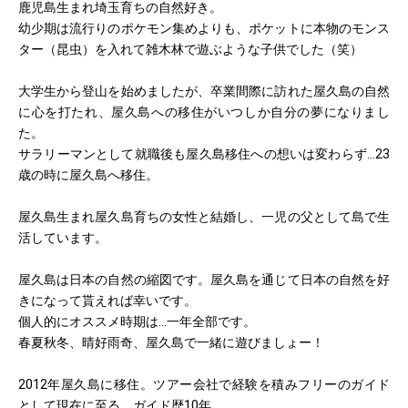
鹿児島生まれ埼玉育ちの自然好き。
幼少期は流行りのポケモン集めよりも、ポケットに本物のモンス
ター（昆虫）を入れて雑木林で遊ぶような子供でした（笑）
大学生から登山を始めましたが、卒業間際に訪れた屋久島の自然
に心を打たれ、屋久島への移住がいつしか自分の夢になりまし
た。
サラリーマンとして就職後も屋久島移住への想いは変わらず…23
歳の時に屋久島へ移住。
屋久島生まれ屋久島育ちの女性と結婚し、一児の父として島で生
活しています。
屋久島は日本の自然の縮図です。屋久島を通じて日本の自然を好
きになって貰えれば幸いです。
個人的にオススメ時期は…一年全部です。
春夏秋冬、晴好雨奇、屋久島で一緒に遊びましょー！
2012年屋久島に移住。ツアー会社で経験を積みフリーのガイド
として現在に至る。ガイド歴10年