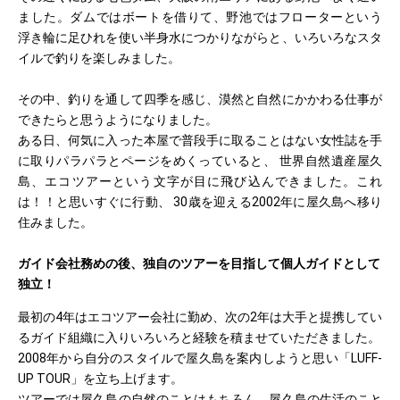
ました。ダムではボートを借りて、野池ではフローターという
浮き輪に足ひれを使い半身水につかりながらと、いろいろなスタ
イルで釣りを楽しみました。
その中、釣りを通して四季を感じ、漠然と自然にかかわる仕事が
できたらと思うようになりました。
ある日、何気に入った本屋で普段手に取ることはない女性誌を手
に取りパラパラとページをめくっていると、 世界自然遺産屋久
島、エコツアーという文字が目に飛び込んできました。これ
は！！と思いすぐに行動、 30歳を迎える2002年に屋久島へ移り
住みました。
ガイド会社務めの後、独自のツアーを目指して個人ガイドとして
独立！
最初の4年はエコツアー会社に勤め、次の2年は大手と提携してい
るガイド組織に入りいろいろと経験を積ませていただきました。
2008年から自分のスタイルで屋久島を案内しようと思い「LUFF-
UP TOUR」を立ち上げます。
ツアーでは屋久島の自然のことはもちろん、屋久島の生活のこと