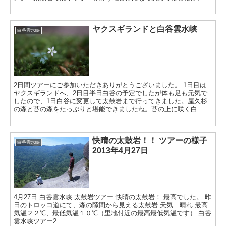
ヤクスギランドと白谷雲水峡
白谷雲水峡
2日間ツアーにご参加いただきありがとうございました。 1日目は
ヤクスギランドへ、2日目半日白谷の予定でしたが体も足も元気で
したので、1日白谷に変更して太鼓岩まで行ってきました。屋久杉
の森と苔の森をたっぷりと堪能できましたね。苔の上に咲く白...
快晴の太鼓岩！！ ツアーの様子
白谷雲水峡
2013年4月27日
4月27日 白谷雲水峡 太鼓岩ツアー 快晴の太鼓岩！ 最高でした。 昨
日のトロッコ道にて、森の隙間から見える太鼓岩 天気 晴れ 最高
気温２２℃、最低気温１０℃（里地付近の最高最低気温です） 白谷
雲水峡ツアー2...