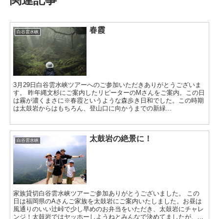
春霞
白谷雲水峡
3月29日白谷雲水峡ツアーへのご参加いただきありがとうございま
す。 昨年縄文杉にご案内したリピーターのMさんをご案内。この日
は霧が濃くまさに※春霞というような森歩き日和でした。この時期
は太鼓岩からはもちろん、登山口に向かうまでの新緑...
太鼓岩の絶景に！
白谷雲水峡
家族貸切白谷雲水峡ツアーご参加ありがとうございました。 この
日は福岡県のAさんご家族を太鼓岩にご案内いたしました。お昼は
風通りのいい辻峠で少し早めのお弁当をいただき、太鼓岩にチャレ
ンジ！太鼓岩ではヤッホーしようねとみんなで決めてましたが、...