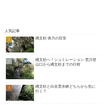
人気記事
縄文杉 体力の目安
縄文杉へ！シュミレーション 荒川登
山口から縄文杉までの行程
縄文杉と白谷雲水峡どちらから先に
行く？