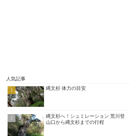
人気記事
縄文杉 体力の目安
縄文杉へ！シュミレーション 荒川登
山口から縄文杉までの行程