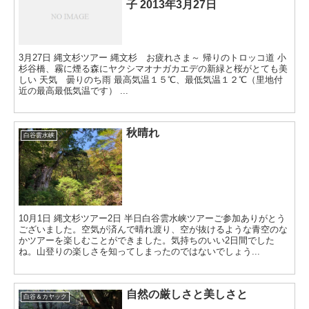
子 2013年3月27日
3月27日 縄文杉ツアー 縄文杉 お疲れさま～ 帰りのトロッコ道 小
杉谷橋、霧に煙る森にヤクシマオナガカエデの新緑と桜がとても美
しい 天気 曇りのち雨 最高気温１５℃、最低気温１２℃（里地付
近の最高最低気温です） ...
秋晴れ
白谷雲水峡
10月1日 縄文杉ツアー2日 半日白谷雲水峡ツアーご参加ありがとう
ございました。空気が済んで晴れ渡り、空が抜けるような青空のな
かツアーを楽しむことができました。気持ちのいい2日間でした
ね。山登りの楽しさを知ってしまったのではないでしょう...
自然の厳しさと美しさと
白谷＆カヤック