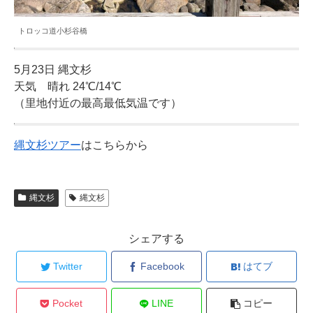
トロッコ道小杉谷橋
5月23日 縄文杉
天気 晴れ 24℃/14℃
（里地付近の最高最低気温です）
縄文杉ツアー
はこちらから
縄文杉
縄文杉
シェアする
Twitter
Facebook
はてブ
Pocket
LINE
コピー