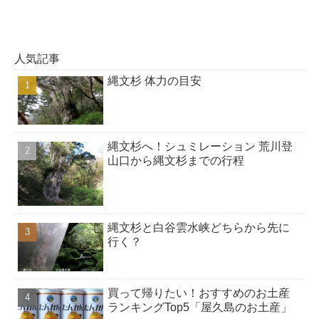
人気記事
縄文杉 体力の目安
縄文杉へ！シュミレーション 荒川登
山口から縄文杉までの行程
縄文杉と白谷雲水峡どちらから先に
行く？
買って帰りたい！おすすめのお土産
ランキングTop5「屋久島のお土産」