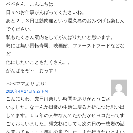
ペペさん こんにちは。
日々のお仕事がんばってくださいね。
あと２，３日は筋肉痛という屋久島のおみやげも楽しん
でください。
私もたくさん案内をしてがんばりたいと思います。
島には無い回転寿司、映画館、ファーストフードなどな
ど
他にしたいこともたくさん。。
がんばるぞ～ おっす！
ぺぺママより
より:
2010年4月17日 9:27 PM
こんにちわ。先日は楽しい時間をありがとうござ
いました。なーんか日常の生活に戻ると折につけ思い出
してます。５５年の人生なんてたかだかヒヨコだってす
ごくおもいました。縄文杉にしても次の日の一枚岩の話
を聞いても・・・感動の嵐でした。また行きたいと思い