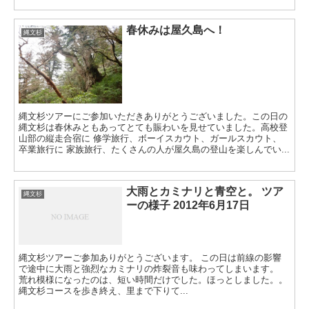
春休みは屋久島へ！
縄文杉
縄文杉ツアーにご参加いただきありがとうございました。この日の
縄文杉は春休みともあってとても賑わいを見せていました。高校登
山部の縦走合宿に 修学旅行、ボーイスカウト、ガールスカウト、
卒業旅行に 家族旅行、たくさんの人が屋久島の登山を楽しんでい...
大雨とカミナリと青空と。 ツア
縄文杉
ーの様子 2012年6月17日
縄文杉ツアーご参加ありがとうございます。 この日は前線の影響
で途中に大雨と強烈なカミナリの炸裂音も味わってしまいます。
荒れ模様になったのは、短い時間だけでした。ほっとしました。。
縄文杉コースを歩き終え、里まで下りて...