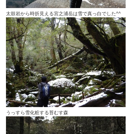
太鼓岩から時折見える宮之浦岳は雪で真っ白でした^^
うっすら雪化粧する苔むす森