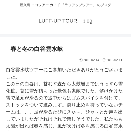
屋久島 エコツアー ガイド 「ラフアップツアー」 のブログ
LUFF-UP TOUR blog
春と冬の白谷雲水峡
2016.02.14
2016.02.11
白谷雲水峡ツアーにご参加いただきありがとうございま
した。
この日の白谷は、苔むす森から太鼓岩まではうっすら雪
化粧。苔に雪が積もった景色も素敵でした。解けかけた
雪で足元が滑るので途中からはゴムスパイクを付けて、
ストックをついて進みます。滑り止めを持っていないチ
ームは、、、足が滑るたびにきゃ～、ひゃ～とか声を出
していましたがそれはそれで楽しそうでした。私たちも
太陽が出れば春を感じ、風が吹けば冬を感じる白谷雲水