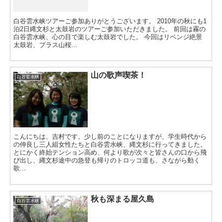
白谷雲水峡ツアーご参加ありがとうございます。 2010年の秋にも1
泊2日縄文杉と太鼓岩のツアーご参加いただきました。 前回は霧の
白谷雲水峡、心の目で楽しむ太鼓岩でした。 今回はリベンジ絶景
太鼓岩、プラス山桜...
山の歌声喫茶！
白谷雲水峡
こんにちは、吉村です。少し前のことになりますが、学生時代から
の仲良し三人組女性たちと白谷雲水峡、縄文杉に行ってきました。
とにかく終始テンション高め、何より歌が次々と皆さんの口から飛
び出し、縄文杉途中の急登も帰りのトロッコ道も、さながら動く
歌...
秋も深まる屋久島
白谷雲水峡