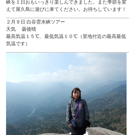
峡を１日おもいっきり楽しんできました。また季節を変
えて屋久島に遊びに来てください。お待ちしています！
２月９日 白谷雲水峡ツアー
天気 曇後晴
最高気温１５℃、最低気温１０℃（里地付近の最高最低
気温です）