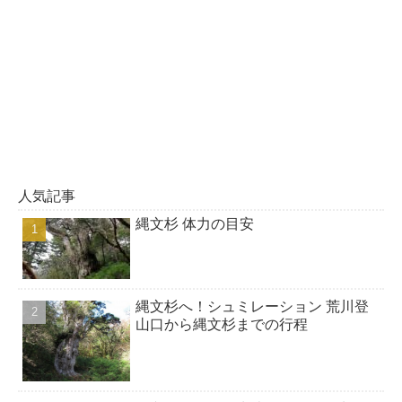
人気記事
縄文杉 体力の目安
縄文杉へ！シュミレーション 荒川登
山口から縄文杉までの行程