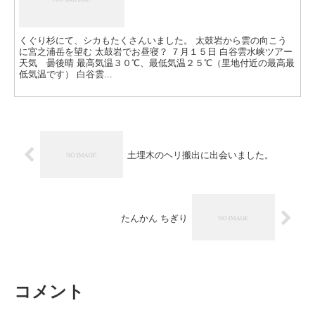
くぐり杉にて、シカもたくさんいました。 太鼓岩から雲の向こう
に宮之浦岳を望む 太鼓岩でお昼寝？ ７月１５日 白谷雲水峡ツアー
天気 曇後晴 最高気温３０℃、最低気温２５℃（里地付近の最高最
低気温です） 白谷雲...
土埋木のヘリ搬出に出会いました。
たんかん ちぎり
コメント