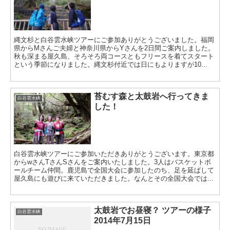
縄文杉と白谷雲水峡ツアーにご参加ありがとうございました。福岡
県からMさんご夫婦と神奈川県からYさんを2日間ご案内しました。
秋も深まる屋久島、そろそろ両コースともフリースを着てスタート
という季節になりました。縄文杉付近では日にもよりますが10...
苔むす森と太鼓岩へ行ってきま
白谷雲水峡
した！
白谷雲水峡ツアーにご参加いただきありがとうございます。東京都
からwさんTさんSさんをご案内いたしました。3人はバスケットボ
ールチーム仲間。鹿児島で全国大会に参加したのち、足を延ばして
屋久島にも遊びに来ていただきました。なんとその全国大会では...
太鼓岩でお昼寝？ ツアーの様子
白谷雲水峡
2014年7月15日