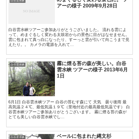
白谷雲水峡
アーの様子 2009年9月28日
白谷雲水峡ツアーご参加ありがとうございました。 流れる雲によ
って、めまぐるしく変わる太鼓岩からの景色に目がはなせません。
雲に包まれて真っ白になったり、すーっと雲が引いて向こうまで見
えたり。。 カメラの電源を入れて...
霧に煙る苔の森が美しい。白谷
白谷雲水峡
雲水峡 ツアーの様子 2013年6月
1日
6月1日 白谷雲水峡ツアー 白谷の苔むす森にて 天気 曇り後雨 最
高気温２４℃、最低気温１９℃（里地付近の最高最低気温です） 白
谷雲水峡ツアーご参加ありがとうございます。 霧に煙る苔の森が
とても美しい白谷雲水峡でし...
ベールに包まれた縄文杉
白谷雲水峡