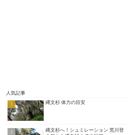
人気記事
縄文杉 体力の目安
縄文杉へ！シュミレーション 荒川登