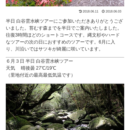
2018.06.11
2018.06.03
半日 白谷雲水峡ツアーにご参加いただきありがとうござ
いました。苔むす森までを半日でご案内いたしました。
往復3時間ほどのショートコースです。縄文杉やハード
なツアーの次の日におすすめのツアーです。6月に入
り、川沿いではサツキが綺麗に咲いています。
６月３日 半日 白谷雲水峡ツアー
天気 晴後曇 27℃/19℃
（里地付近の最高最低気温です）