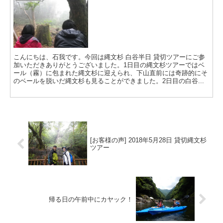
こんにちは、石我です。今回は縄文杉 白谷半日 貸切ツアーにご参
加いただきありがとうございました。1日目の縄文杉ツアーではベ
ール（霧）に包まれた縄文杉に迎えられ、下山直前には奇跡的にそ
のベールを脱いだ縄文杉も見ることができました。2日目の白谷...
[お客様の声] 2018年5月28日 貸切縄文杉
ツアー
帰る日の午前中にカヤック！