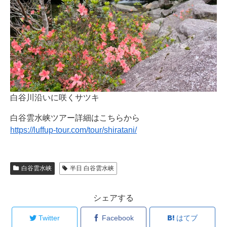
白谷川沿いに咲くサツキ
白谷雲水峡ツアー詳細はこちらから
https://luffup-tour.com/tour/shiratani/
白谷雲水峡
半日 白谷雲水峡
シェアする
Twitter
Facebook
はてブ