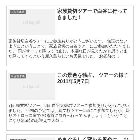
家族貸切ツアーで白谷に行って
白谷雲水峡
きました！
家族貸切白谷ツアーにご参加ありがとうございます。 無理のない
ようにということで、家族貸切の白谷ツアーにご参加いただきまし
た。 雨がサーッと降っては止む、木漏れ日が見えたかと思うとま
た降ってくるという屋久島らしいお天気でした。 お昼前の...
この景色を独占。 ツアーの様子
白谷雲水峡
2011年5月7日
7日 縄文杉ツアー、8日 白谷太鼓岩ツアーご参加ありがとうござい
ました。 当初の予定では、縄文杉ツアー1日にご参加でしたが、帰
りのトロッコ道で 帰る前に白谷へ行ってみましょう！ということ
になり朝5時のお迎えで太鼓...
めまぐるしく変わる景色に。 ツ