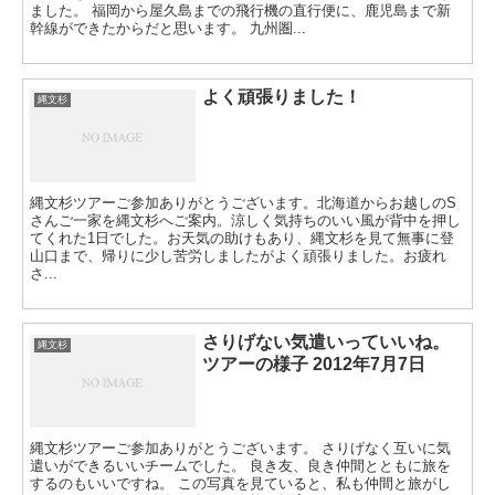
ました。 福岡から屋久島までの飛行機の直行便に、鹿児島まで新
幹線ができたからだと思います。 九州圏...
よく頑張りました！
縄文杉
縄文杉ツアーご参加ありがとうございます。北海道からお越しのS
さんご一家を縄文杉へご案内。涼しく気持ちのいい風が背中を押し
てくれた1日でした。お天気の助けもあり、縄文杉を見て無事に登
山口まで、帰りに少し苦労しましたがよく頑張りました。お疲れ
さ...
さりげない気遣いっていいね。
縄文杉
ツアーの様子 2012年7月7日
縄文杉ツアーご参加ありがとうございます。 さりげなく互いに気
遣いができるいいチームでした。 良き友、良き仲間とともに旅を
するのもいいですね。 この写真を見ていると、私も仲間と旅がし