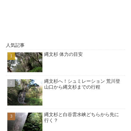
人気記事
縄文杉 体力の目安
縄文杉へ！シュミレーション 荒川登
山口から縄文杉までの行程
縄文杉と白谷雲水峡どちらから先に
行く？