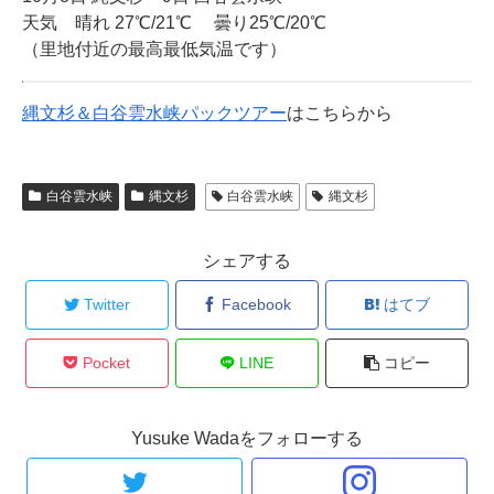
天気 晴れ 27℃/21℃ 曇り25℃/20℃
（里地付近の最高最低気温です）
縄文杉＆白谷雲水峡パックツアー
はこちらから
白谷雲水峡
縄文杉
白谷雲水峡
縄文杉
シェアする
Twitter
Facebook
はてブ
Pocket
LINE
コピー
Yusuke Wadaをフォローする