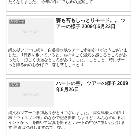
たくなりました。 今年の冬にでも旅の提案して...
森も苔もしっとりモード。。 ツ
白谷雲水峡
アーの様子 2009年6月23日
縄文杉ツアーに続き、白谷雲水峡ツアーご参加ありがとうございま
した。 1日森を歩いていると、ものすごく湿気を感じるところがあ
ったり、涼しく快適なところがありました。 しとしと、時にザー
っと降る雨のおかげで、森も苔もしっとり...
ハートの空。 ツアーの様子 2009
縄文杉
年8月26日
縄文杉ツアーご参加ありがとうございました。 屋久島最大の切り
株「ウィルソン株」のなかで記念撮影 ちょうど、みんなのいるポ
イントから上を向いて写真を撮ると ハートの空がご覧いただけま
す 往路は混雑しますので、復...