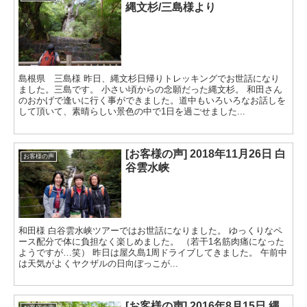
縄文杉/三島様より
島根県 三島様 昨日、縄文杉日帰りトレッキングでお世話になり
ました。三島です。 小さい頃からの念願だった縄文杉。 和田さん
のおかげで逢いに行く事ができました。道中もいろいろなお話しを
して頂いて、素晴らしい景色の中で1日を過ごせました...
[お客様の声] 2018年11月26日 白
お客様の声
谷雲水峡
和田様 白谷雲水峡ツアーではお世話になりました。 ゆっくりなペ
ース配分で体に負担なく楽しめました。 （若干1名筋肉痛になった
ようですが…笑） 昨日は屋久島1周ドライブしてきました。 午前中
は天気がよくヤクザルの日向ぼっこが...
[お客様の声] 2016年8月15日 縄