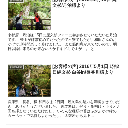
お客様の声
文杉/丹治様より
京都府 丹治様 15日に屋久杉ツアーに参加させていただいた丹治
です。 登山がほぼ初めてだったので不安でしたが、和田さんのお
かげで10時間楽しく歩けました。 まだ筋肉痛が来てないので、明
日以降に来るのか来ないのかドキドキですが…。 と...
[お客様の声] 2016年5月1日 1泊2
お客様の声
日縄文杉 白谷in/長谷川様より
兵庫県 長谷川様 和田さま 2日間、屋久島の魅力を満喫させていだ
き、ありがとうございました。 縄文杉は、登り・夜明け・下りと3
回も拝ませていただけたし、 いろんな種類の苔はふかふかの緑の
カーペットで気持ちよかったし、 太鼓岩から見る...