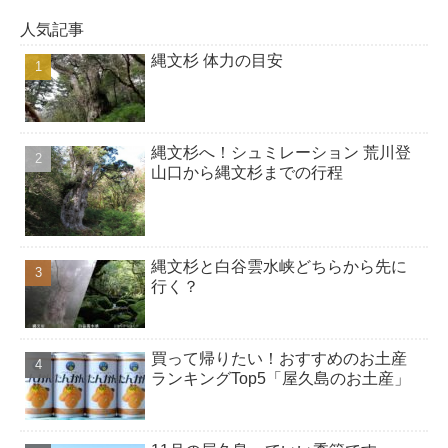
人気記事
縄文杉 体力の目安
縄文杉へ！シュミレーション 荒川登
山口から縄文杉までの行程
縄文杉と白谷雲水峡どちらから先に
行く？
買って帰りたい！おすすめのお土産
ランキングTop5「屋久島のお土産」