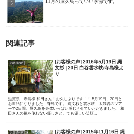
11月の屋久島っていい季節です。
関連記事
[お客様の声] 2016年5月19日 縄
お客様の声
文杉 | 20日 白谷雲水峡/寺島様よ
り
滋賀県 寺島様 和田さん！お久しぶりです！！ 5月19日、20日と
お世話になりました、寺島です。 縄文杉と雲水峡、太鼓岩のツア
ーで2日間、屋久島を身体いっぱい感じさせていただきました。 和
田さんの気を使わない優しさと、でも優しい笑顔...
[お客様の声] 2015年11月16日 縄
お客様の声