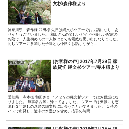
文杉/森作様より
神奈川県 森作様 和田様 先日は縄文杉ツアーでお世話になり、あ
りがとうございました。 和田さんの楽しいガイドや優しい配慮の
お陰で、人生初めての一人旅はとても素敵な思い出になりました。
同じツアーに参加した子達とも仲良くお話しながら...
[お客様の声] 2017年7月29日 家
お客様の声
族貸切 縄文杉ツアー/寺本様より
愛知県 寺本様 和田さま ７／２９の縄文杉ツアーではお世話にな
りました。 無事名古屋に帰ってきました。 ツアーでは天候にも恵
まれ３年越しの念願の縄文杉に出会うことができました。 １番の
バスで出発し、途中の水遊びを含め、抜群の時間...
[お客様の声] 2016年7月25日 縄