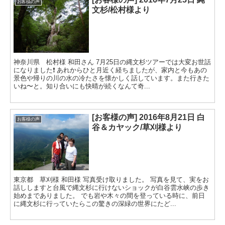
お客様の声
文杉/松村様より
神奈川県 松村様 和田さん 7月25日の縄文杉ツアーでは大変お世話
になりました❗️ あれからひと月近く経ちましたが、家内と今もあの
景色や帰りの川の水の冷たさを懐かしく話しています。また行きた
いね〜と。知り合いにも快晴が続くなんて奇...
[お客様の声] 2016年8月21日 白
お客様の声
谷＆カヤック/草刈様より
東京都 草刈様 和田様 写真受け取りました。 写真を見て、実をお
話ししますと台風で縄文杉に行けないショックが白谷雲水峡の歩き
始めまでありました。 でも岩や木々の間を登っている時に、前日
に縄文杉に行っていたらこの驚きの深緑の世界にたど...