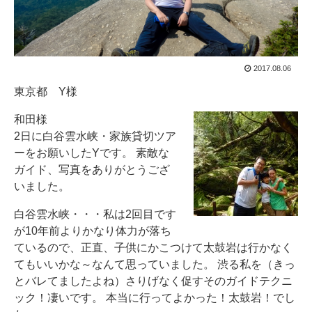
2017.08.06
東京都 Y様
和田様
2日に白谷雲水峡・家族貸切ツア
ーをお願いしたYです。 素敵な
ガイド、写真をありがとうござ
いました。
白谷雲水峡・・・私は2回目です
が10年前よりかなり体力が落ち
ているので、正直、子供にかこつけて太鼓岩は行かなく
てもいいかな～なんて思っていました。 渋る私を（きっ
とバレてましたよね）さりげなく促すそのガイドテクニ
ック！凄いです。 本当に行ってよかった！太鼓岩！でし