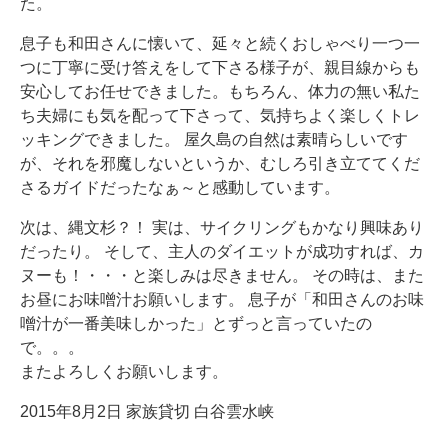
た。
息子も和田さんに懐いて、延々と続くおしゃべり一つ一
つに丁寧に受け答えをして下さる様子が、親目線からも
安心してお任せできました。もちろん、体力の無い私た
ち夫婦にも気を配って下さって、気持ちよく楽しくトレ
ッキングできました。 屋久島の自然は素晴らしいです
が、それを邪魔しないというか、むしろ引き立ててくだ
さるガイドだったなぁ～と感動しています。
次は、縄文杉？！ 実は、サイクリングもかなり興味あり
だったり。 そして、主人のダイエットが成功すれば、カ
ヌーも！・・・と楽しみは尽きません。 その時は、また
お昼にお味噌汁お願いします。 息子が「和田さんのお味
噌汁が一番美味しかった」とずっと言っていたの
で。。。
またよろしくお願いします。
2015年8月2日 家族貸切 白谷雲水峡