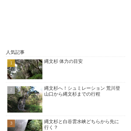
人気記事
縄文杉 体力の目安
縄文杉へ！シュミレーション 荒川登
山口から縄文杉までの行程
縄文杉と白谷雲水峡どちらから先に
行く？