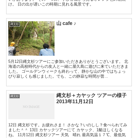
け。 日の出が遅いこの時期に見れる風景です。
山 cafe ♪
縄文杉
5月12日縄文杉ツアーにご参加いただきありがとうございます。 北
海道の高校時代からの友人と一緒に屋久島に遊びに来ていただきま
した。 ゴールデンウィークも終わって、静かな山の中ではちょっ
ぴり寂しくも感じました。でも、この静寂な時間が普...
縄文杉＋カヤック ツアーの様子
縄文杉
2013年11月12日
12日 縄文杉です。お疲れさま！ さかな？いのしし？食べられてみ
ました＾＾ 13日 カヤックツアーにて カヤック、1艇ほしくなる
ね。 11月12日 縄文杉ツアー 天気 晴れ 最高気温１７℃、最低気