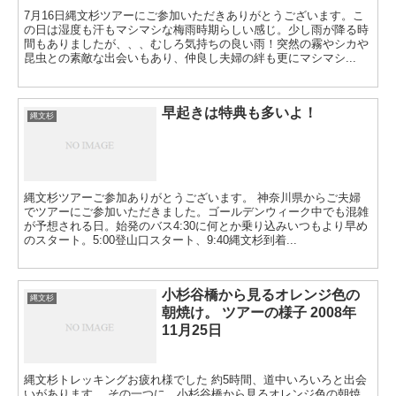
7月16日縄文杉ツアーにご参加いただきありがとうございます。こ
の日は湿度も汗もマシマシな梅雨時期らしい感じ。少し雨が降る時
間もありましたが、、、むしろ気持ちの良い雨！突然の霧やシカや
昆虫との素敵な出会いもあり、仲良し夫婦の絆も更にマシマシ...
早起きは特典も多いよ！
縄文杉
縄文杉ツアーご参加ありがとうございます。 神奈川県からご夫婦
でツアーにご参加いただきました。ゴールデンウィーク中でも混雑
が予想される日。始発のバス4:30に何とか乗り込みいつもより早め
のスタート。5:00登山口スタート、9:40縄文杉到着...
小杉谷橋から見るオレンジ色の
縄文杉
朝焼け。 ツアーの様子 2008年
11月25日
縄文杉トレッキングお疲れ様でした 約5時間、道中いろいろと出会
いがあります。 その一つに、小杉谷橋から見るオレンジ色の朝焼