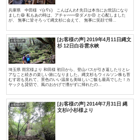
兵庫県 中田様 ヾ(≧∇≦) こんばんわ❗ 先日は本当にお世話になり
ました😆 私もあの時は、アチャ〰〰😵ダメか😣 と心配しました
が、 無事に皆そろって縄文杉に会えて、 無事に笑顔で帰...
[お客様の声] 2019年4月11日縄文
お客様の声
杉 12日白谷雲水峡
埼玉県 雨宮様より 和田様 初日から、登山バスが引き返したりとレ
アなこと続きの楽しい旅になりました。縄文杉もウィルソン株も苔
むす岩も見れて、景色のいい温泉も美味しいご飯も最高でした！カ
ヤックも貸切で、風のおかげで漕がずに帰れたの...
[お客様の声] 2014年7月31日 縄
お客様の声
文杉/小杉様より