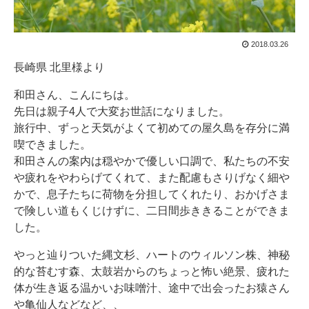
2018.03.26
長崎県 北里様より
和田さん、こんにちは。
先日は親子4人で大変お世話になりました。
旅行中、ずっと天気がよくて初めての屋久島を存分に満
喫できました。
和田さんの案内は穏やかで優しい口調で、私たちの不安
や疲れをやわらげてくれて、また配慮もさりげなく細や
かで、息子たちに荷物を分担してくれたり、おかげさま
で険しい道もくじけずに、二日間歩ききることができま
した。
やっと辿りついた縄文杉、ハートのウィルソン株、神秘
的な苔むす森、太鼓岩からのちょっと怖い絶景、疲れた
体が生き返る温かいお味噌汁、途中で出会ったお猿さん
や亀仙人などなど、、