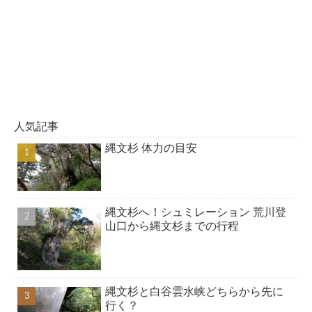
人気記事
縄文杉 体力の目安
縄文杉へ！シュミレーション 荒川登
山口から縄文杉までの行程
縄文杉と白谷雲水峡どちらから先に
行く？