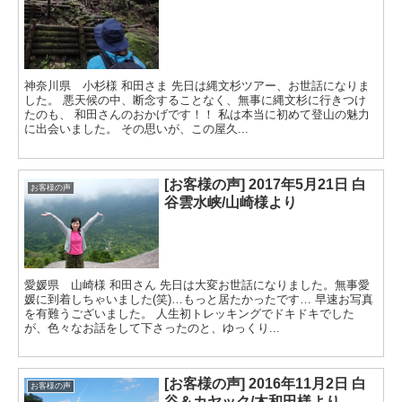
神奈川県 小杉様 和田さま 先日は縄文杉ツアー、お世話になりま
した。 悪天候の中、断念することなく、無事に縄文杉に行きつけ
たのも、 和田さんのおかげです！！ 私は本当に初めて登山の魅力
に出会いました。 その思いが、この屋久...
[お客様の声] 2017年5月21日 白
お客様の声
谷雲水峡/山崎様より
愛媛県 山崎様 和田さん 先日は大変お世話になりました。無事愛
媛に到着しちゃいました(笑)…もっと居たかったです… 早速お写真
を有難うございました。 人生初トレッキングでドキドキでした
が、色々なお話をして下さったのと、ゆっくり...
[お客様の声] 2016年11月2日 白
お客様の声
谷＆カヤック/木和田様より