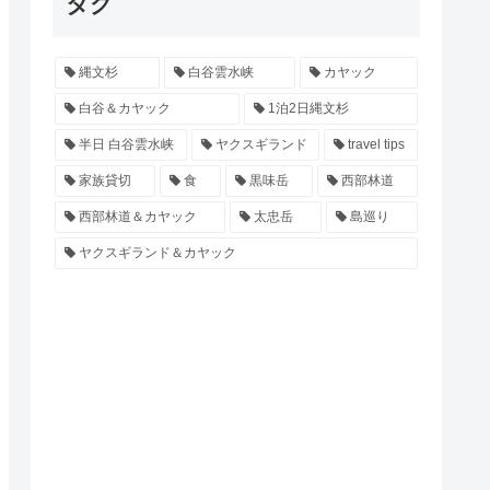
タグ
縄文杉
白谷雲水峡
カヤック
白谷＆カヤック
1泊2日縄文杉
半日 白谷雲水峡
ヤクスギランド
travel tips
家族貸切
食
黒味岳
西部林道
西部林道＆カヤック
太忠岳
島巡り
ヤクスギランド＆カヤック