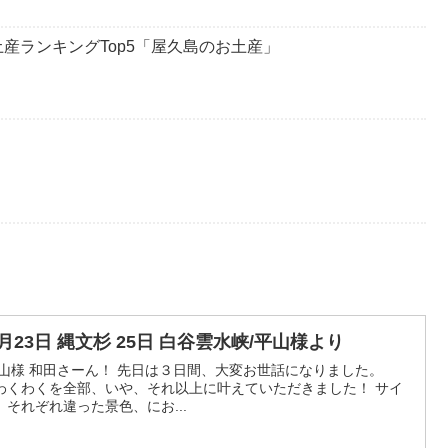
産ランキングTop5「屋久島のお土産」
。
10月23日 縄文杉 25日 白谷雲水峡/平山様より
山様 和田さーん！ 先日は３日間、大変お世話になりました。
わくわくを全部、いや、それ以上に叶えていただきました！ サイ
それぞれ違った景色、にお...