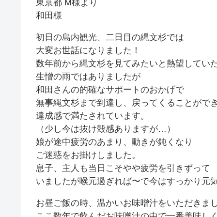
東京都 M様より
和田様
初日の島内観光、二日目の縄文杉では
大変お世話になりました！
数年前から縄文杉を見てみたいと熱望してい
生憎の雨ではありましたが
和田さんの的確なサポートのおかげで
無事縄文杉まで到達し、戻ってくることがで
達成感で満たされています。
（少し今は抜け殻感ありますが…）
娘が途中疲労のあまり、動きが鈍くなり
ご迷惑をお掛けしました。
息子、主人も当日こそやや疲労を引きずって
いましたが喉元過ぎれば〜で今はすっかり元
お昼ご飯の時、温かいお味噌汁をいただきま
ここ数年で飲んだお味噌汁の中で一番美味し