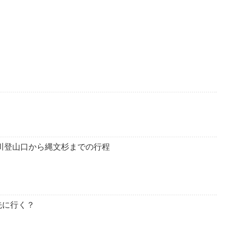
川登山口から縄文杉までの行程
先に行く？