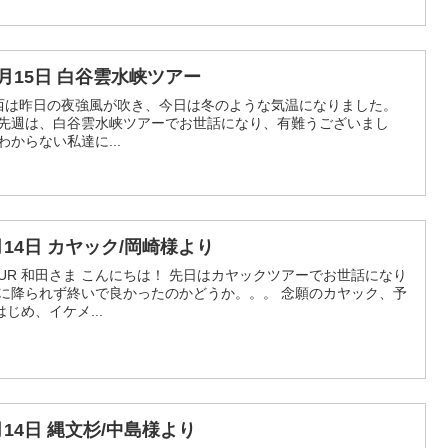
11月15日 白谷雲水峡ツアー
関西は昨日の夜強風が吹き、今日は冬のような気温になりました。
 先週は、白谷雲水峡ツアーでお世話になり、有難うございまし
からない私達に...
8月14日 カヤック/岡崎様より
 TOUR 和田さま こんにちは！ 先日はカヤックツアーでお世話になり
雨に降られず終いで良かったのかどうか。。。 念願のカヤック、予
じめ、イケメ...
7月14日 縄文杉/中島様より