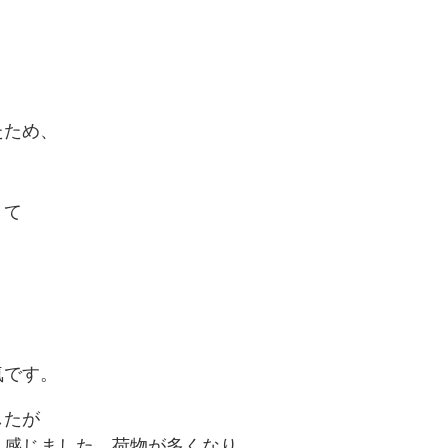
たため、
きて
気です。
したが
く感じました。荷物が多くなり、