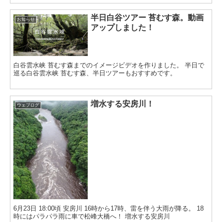
半日白谷ツアー 苔むす森。動画
お知らせ
アップしました！
白谷雲水峡 苔むす森までのイメージビデオを作りました。 半日で
巡る白谷雲水峡 苔むす森、半日ツアーもおすすめです。
増水する安房川！
ウェブログ
6月23日 18:00頃 安房川 16時から17時、雷を伴う大雨が降る。 18
時にはパラパラ雨に車で松峰大橋へ！ 増水する安房川