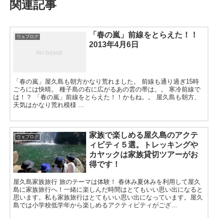
関連記事
「春の嵐」前線をとらえた！！
ウェブログ
2013年4月6日
「春の嵐」屋久島も朝方かなり荒れました。 前線も通り過ぎ15時
ごろには快晴。 種子島の右に広がるあの雲の帯は。。 寒冷前線で
は！？ 「春の嵐」前線をとらえた！！かもね。。 屋久島も朝方、
天気はかなり荒れ模様 ...
家族で楽しめる屋久島のアクテ
ウェブログ
ィビティ５選。トレッキングや
カヤックは家族貸切ツアーがお
得です！
屋久島家族旅行 旅のテーマは体験！ 春休み夏休みを利用して屋久
島に家族旅行へ！一緒に楽しんだ時間はとてもいい思い出になると
思います。私も家族旅行はとてもいい思い出になっています。屋久
島では小学校低学年から楽しめるアクティビティがござ...