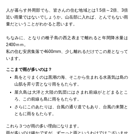
人が暮らす外周部でも、皆さんの住む地域とは1.5倍～2倍、3倍
近い雨量ではないでしょうか。山岳部に入れば、とんでもない雨
量だということがわかると思います。
ちなみに、となりの種子島の西之表まで離れると年間降水量は
2400ｍｍ。
私の住む安房集落で4600mm、少し離れるだけでこの差となって
います。
ここまで雨が多いのは？
島をとりまくのは黒潮の海、そこから生まれる水蒸気は島の
山肌を昇り雲となり雨をもたらす。
屋久島は大洋と大陸の気団にはさまれ前線がとどまるとこ
ろ、この前線も島に雨をもたらす。
さらにこのあたりは、台風の通り道でもあり、台風の来襲と
ともに雨をもたらす。
これら３つが雨の多い理由になります。
雨が多いのは確かですが、ずーっと雨というわけではございませ