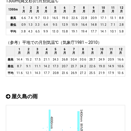
1300m(縄文杉)の月別気温℃
1
2
3
4
5
6
7
8
9
10
11
12
1300m
月
月
月
月
月
月
月
月
月
月
月
月
最高
6.6
7.4
9.7
13.3
16.5
19.0
22.6
22.8
20.9
17.1
13.1
8.8
最低
0.9
1.3
3.3
6.4
9.5
12.9
15.9
16.4
14.8
11.2
7.1
2.8
平均
3.8
4.3
6.5
9.9
13.0
15.8
19.1
19.4
17.7
14.1
10.1
5.8
（参考）平地での月別気温℃（気象庁1981～2010）
1
2
3
4
5
6
7
8
9
10
11
12
月
月
月
月
月
月
月
月
月
月
月
月
最高
14.4
15.2
17.5
21.1
24.3
26.8
30.4
30.6
28.7
24.9
20.9
16.6
最低
8.7
9.1
11.1
14.2
17.3
20.7
23.7
24.2
22.6
19.0
14.9
10.6
平均
11.6
12.1
14.3
17.7
20.8
23.6
26.9
27.2
25.5
21.9
17.9
13.6
屋久島の雨