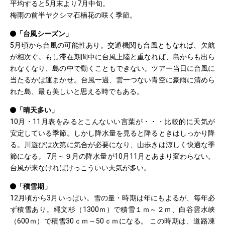
平均すると5月末より7月中旬。
梅雨の前半ヤクシマ石楠花の咲く季節。
「台風シーズン」
5月頃から台風の可能性あり。交通機関も台風ともなれば、欠航
が相次ぐ。もし滞在期間中に台風上陸と重なれば、島からも出ら
れなくなり、島の中で動くこともできない。ツアー当日に台風に
当たるかは運まかせ。台風一過、雲一つない青空に豪雨に清めら
れた島、最も美しいと思える時でもある。
「晴天多い」
10月・11月表をみるとこんないい言葉が・・・比較的に天気が
安定している季節。しかし降水量を見ると降るときはしっかり降
る。川遊びは次第に気合が必要になり、山歩きは涼しく快適な季
節になる。 7月～９月の降水量が10月11月とあまり変わらない。
台風が来なければけっこういい天気が多い。
「積雪期」
12月頃から3月いっぱい。雪の量・時期は年にもよるが、毎年必
ず積雪あり。縄文杉（1300ｍ）で積雪１ｍ～２ｍ、白谷雲水峡
（600ｍ）で積雪30ｃｍ～50ｃｍになる。 この時期は、道路凍