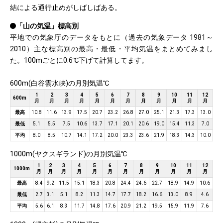
結による通行止めがしばしばある。
「山の気温」標高別
平地での気象庁のデータをもとに（過去の気象データ 1981～
2010）主な標高別の最高・最低・平均気温をまとめてみまし
た。100mごとに0.6℃下げて計算してます。
600m(白谷雲水峡)の月別気温℃
1
2
3
4
5
6
7
8
9
10
11
12
600m
月
月
月
月
月
月
月
月
月
月
月
月
最高
10.8
11.6
13.9
17.5
20.7
23.2
26.8
27.0
25.1
21.3
17.3
13.0
最低
5.1
5.5
7.5
10.6
13.7
17.1
20.1
20.6
19.0
15.4
11.3
7.0
平均
8.0
8.5
10.7
14.1
17.2
20.0
23.3
23.6
21.9
18.3
14.3
10.0
1000m(ヤクスギランド)の月別気温℃
1
2
3
4
5
6
7
8
9
10
11
12
1000m
月
月
月
月
月
月
月
月
月
月
月
月
最高
8.4
9.2
11.5
15.1
18.3
20.8
24.4
24.6
22.7
18.9
14.9
10.6
最低
2.7
3.1
5.1
8.2
11.3
14.7
17.7
18.2
16.6
13.0
8.9
4.6
平均
5.6
6.1
8.3
11.7
14.8
17.6
20.9
21.2
19.5
15.9
11.9
7.6