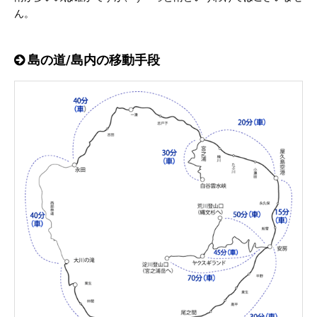
ん。
島の道/島内の移動手段