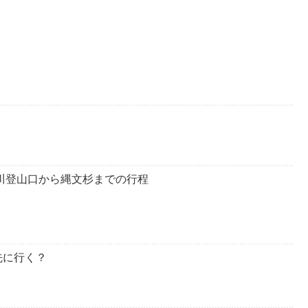
川登山口から縄文杉までの行程
先に行く？