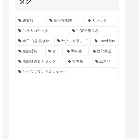
タグ
縄文杉
白谷雲水峡
カヤック
白谷＆カヤック
1泊2日縄文杉
半日 白谷雲水峡
ヤクスギランド
travel tips
家族貸切
食
黒味岳
西部林道
西部林道＆カヤック
太忠岳
島巡り
ヤクスギランド＆カヤック