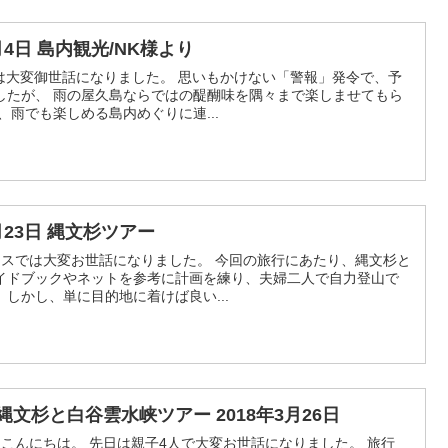
7月4日 島内観光/NK様より
日は大変御世話になりました。 思いもかけない「警報」発令で、予
したが、 雨の屋久島ならではの醍醐味を隅々まで楽しませてもら
、雨でも楽しめる島内めぐりに連...
7月23日 縄文杉ツアー
ースでは大変お世話になりました。 今回の旅行にあたり、縄文杉と
イドブックやネットを参考に計画を練り、夫婦二人で自力登山で
しかし、単に目的地に着けば良い...
 縄文杉と白谷雲水峡ツアー 2018年3月26日
、こんにちは。 先日は親子4人で大変お世話になりました。 旅行